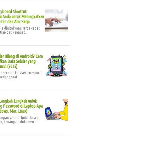
yboard Shortcut:
 Anda untuk Meningkatkan
itas dan Alur Kerja
a digital yang serba cepat
etiap detik sangat...
ler Hilang di Android? Cara
kan Data Seluler yang
ncul (2025)
anik atau frustasi itu muncul
sedang saat...
Langkah-Langkah untuk
 Password di Laptop Apa
dows, Mac, Linux)
mpan seluruh hidup kita di
oto, keuangan, dokumen...