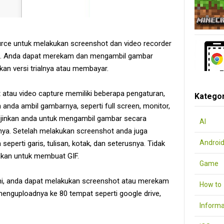
rce untuk melakukan screenshot dan video recorder
a. Anda dapat merekam dan mengambil gambar
n versi trialnya atau membayar.
tau video capture memiliki beberapa pengaturan,
Kategor
anda ambil gambarnya, seperti full screen, monitor,
gijinkan anda untuk mengambil gambar secara
AI
nya. Setelah melakukan screenshot anda juga
Androi
perti garis, tulisan, kotak, dan seterusnya. Tidak
unakan untuk membuat GIF.
Game
si ini, anda dapat melakukan screenshot atau merekam
How to
enguploadnya ke 80 tempat seperti google drive,
Informa