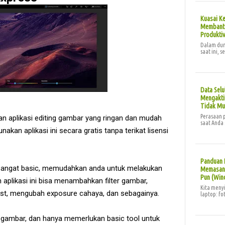
Kuasai Ke
Membantu
Produktiv
Dalam duni
saat ini, s
Data Selu
Mengaktif
Tidak Mu
Perasaan p
 aplikasi editing gambar yang ringan dan mudah
saat Anda 
kan aplikasi ini secara gratis tanpa terikat lisensi
Panduan 
 sangat basic, memudahkan anda untuk melakukan
Memasang
Pun (Win
 aplikasi ini bisa menambahkan filter gambar,
Kita menyi
ast, mengubah exposure cahaya, dan sebagainya.
laptop: f
u gambar, dan hanya memerlukan basic tool untuk