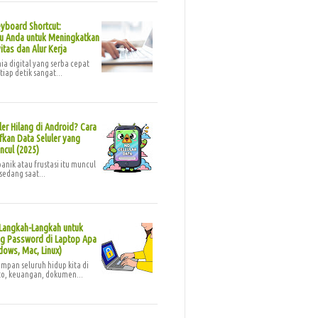
yboard Shortcut:
 Anda untuk Meningkatkan
itas dan Alur Kerja
a digital yang serba cepat
etiap detik sangat...
ler Hilang di Android? Cara
kan Data Seluler yang
ncul (2025)
anik atau frustasi itu muncul
sedang saat...
Langkah-Langkah untuk
 Password di Laptop Apa
dows, Mac, Linux)
mpan seluruh hidup kita di
oto, keuangan, dokumen...