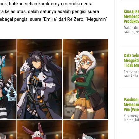
rik, bahkan setiap karakternya memiliki cerita
a kelas atas, salah satunya adalah pengisi suara
Kuasai Ke
Membantu
ebagai pengisi suara "Emilia" dari Re:Zero, "Megumin"
Produktiv
Dalam duni
saat ini, s
Data Selu
Mengaktif
Tidak Mu
Perasaan p
saat Anda 
Panduan 
Memasang
Pun (Win
Kita menyi
laptop: f