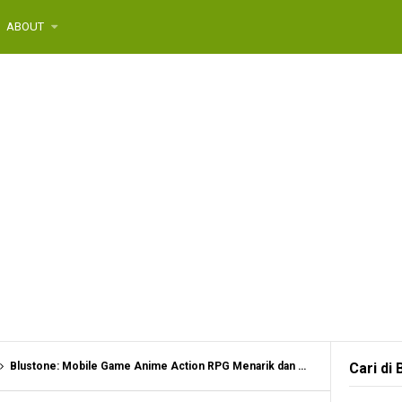
ABOUT
Blustone: Mobile Game Anime Action RPG Menarik dan Patut di Coba
Cari di 