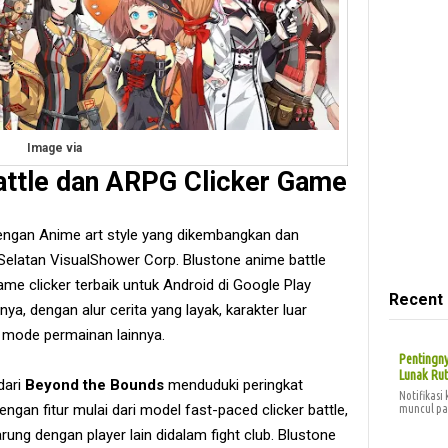
Image via
attle dan ARPG Clicker Game
dengan Anime art style yang dikembangkan dan
 Selatan VisualShower Corp. Blustone anime battle
e clicker terbaik untuk Android di Google Play
Recent
nya, dengan alur cerita yang layak, karakter luar
k mode permainan lainnya.
Pentingn
Lunak Ru
dari
Beyond the Bounds
menduduki peringkat
Notifikasi
ngan fitur mulai dari model fast-paced clicker battle,
muncul pa
ung dengan player lain didalam fight club. Blustone